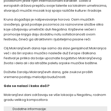
posebnom jeste njen internacionalni karakter. Solisti iz
evropskih država prepliću svoje talente sa lokalnim umetnicima,
stvarajući muzički mozaik koji spaja različite kulture i tradicije.
Kruna događaja je natpevavanje horova. Osim muzičkih
izvođenja, grad postaje pozornica za raznovrsne izložbe slika
koje oživljavaju umetnički duh Negotina. Književne večeri i
promocije knjiga daju dodatnu notu sofisticiranosti ovom
festivalu, čineći ga atraktivnim i ljubiteljima pisane reči.
Cilj Mokranjčevih dana nije samo da slavi genijalnost Mokranjca
već i da širi srpsko muzičko nasleđe duž Evrope i Balkana.
Festival je prilika da bolje upoznate bogatstvo Mokranjčevog
života i dela ali i da istražite paletu srpske muzičke baštine.
Doživite čaroliju Mokranjčevih dana, gde zvukovi prošlih
vremena postaju melodija budućnosti.
Gde se nalazi i kako doći?
Mokranjčevi dani održavaju se više lokacija u Negotinu, rodnom
gradu velikog kompozitora.
Dodatne informacije: