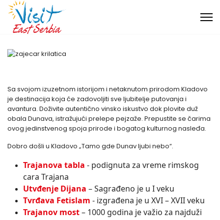
Sa svojom izuzetnom istorijom i netaknutom prirodom Kladovo
je destinacija koja će zadovoljiti sve ljubitelje putovanja i
avantura. Doživite autentično vinsko iskustvo dok plovite duž
obala Dunava, istražujući prelepe pejzaže. Prepustite se čarima
ovog jedinstvenog spoja prirode i bogatog kulturnog nasleđa.
Dobro došli u Kladovo „Tamo gde Dunav ljubi nebo“.
Trajanova tabla
- podignuta za vreme rimskog
cara Trajana
Utvđenje Dijana
– Sagrađeno je u I veku
Tvrđava Fetislam
- izgrađena je u XVI – XVII veku
Trajanov most
– 1000 godina je važio za najduži