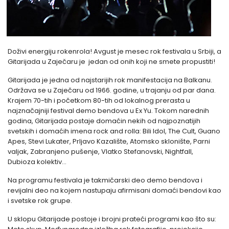
Doživi energiju rokenrola! Avgust je mesec rok festivala u Srbiji, a
Gitarijada u Zaječaru je jedan od onih koji ne smete propustiti!
Gitarijada je jedna od najstarijih rok manifestacija na Balkanu.
Održava se u Zaječaru od 1966. godine, u trajanju od par dana.
Krajem 70-tih i početkom 80-tih od lokalnog prerasta u
najznačajniji festival demo bendova u Ex Yu. Tokom narednih
godina, Gitarijada postaje domaćin nekih od najpoznatijih
svetskih i domaćih imena rock and rolla: Bili Idol, The Cult, Guano
Apes, Stevi Lukater, Prljavo Kazalište, Atomsko sklonište, Parni
valjak, Zabranjeno pušenje, Vlatko Stefanovski, Nightfall,
Dubioza kolektiv...
Na programu festivala je takmičarski deo demo bendova i
revijalni deo na kojem nastupaju afirmisani domaći bendovi kao
i svetske rok grupe.
U sklopu Gitarijade postoje i brojni prateći programi kao što su: