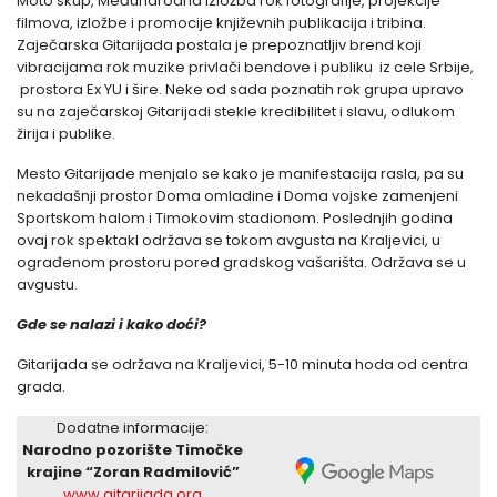
Moto skup, Međunarodna izložba rok fotografije, projekcije
filmova, izložbe i promocije književnih publikacija i tribina.
Zaječarska Gitarijada postala je prepoznatljiv brend koji
vibracijama rok muzike privlači bendove i publiku iz cele Srbije,
prostora Ex YU i šire. Neke od sada poznatih rok grupa upravo
su na zaječarskoj Gitarijadi stekle kredibilitet i slavu, odlukom
žirija i publike.
Mesto Gitarijade menjalo se kako je manifestacija rasla, pa su
nekadašnji prostor Doma omladine i Doma vojske zamenjeni
Sportskom halom i Timokovim stadionom. Poslednjih godina
ovaj rok spektakl održava se tokom avgusta na Kraljevici, u
ograđenom prostoru pored gradskog vašarišta. Održava se u
avgustu.
Gde se nalazi i kako doći?
Gitarijada se održava na Kraljevici, 5-10 minuta hoda od centra
grada.
Dodatne informacije:
Narodno pozorište Timočke
krajine “Zoran Radmilović”
www.gitarijada.org