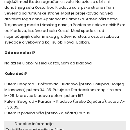
najduži most ikada sagrađen u svetu. Nalazio se u blizini
današnjeg sela Kostol kod Kladova sa srpske strane i Turn
Severina sa rumunske strane. Most je projektovao najveći
arhitekta toga doba Apolodor iz Damaska. Arheološki ostaci
Trajanovog mosta i rimskog naselja Pontes se nalaze nekih 5km
od Kladova, istočno od sela Kostol. Most spada u red
najznačajnijih dela rimskog građevinarstva, a ostaci stubova
svedoče o vekovima koji su oblikovali Balkan.
Gde se nalazi?
Nalazi se u okolini sela Kostol, 5km od Kladova.
Kako doći?
Putem Beograd - Požarevac - Kladovo (preko Golupca, Donjeg
Milanovca) putem 34, 35. Putuje se Đerdapskom magistralom
M-25. Iz pravca Kladova potom putem 167.
Putem Beograd - Paraćin - Kladovo (preko Zaječara): putevi A-
1, 36, 35.
Putem iz pravca Niša (preko Zaječara) put 35.
Dodatne informacije:
Turistička organizacija opštine