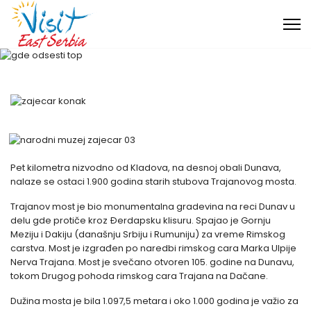
Pet kilometra nizvodno od Kladova, na desnoj obali Dunava,
nalaze se ostaci 1.900 godina starih stubova Trajanovog mosta.
Trajanov most je bio monumentalna gradevina na reci Dunav u
delu gde protiče kroz Ðerdapsku klisuru. Spajao je Gornju
Meziju i Dakiju (današnju Srbiju i Rumuniju) za vreme Rimskog
carstva. Most je izgrađen po naredbi rimskog cara Marka Ulpije
Nerva Trajana. Most je svečano otvoren 105. godine na Dunavu,
tokom Drugog pohoda rimskog cara Trajana na Dačane.
Dužina mosta je bila 1.097,5 metara i oko 1.000 godina je važio za