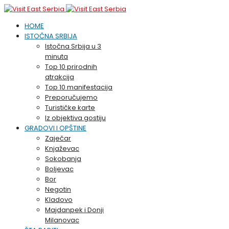
HOME
ISTOČNA SRBIJA
Istočna Srbija u 3
minuta
Top 10 prirodnih
atrakcija
Top 10 manifestacija
Preporučujemo
Turističke karte
Iz objektiva gostiju
GRADOVI I OPŠTINE
Zaječar
Knjaževac
Sokobanja
Boljevac
Bor
Negotin
Kladovo
Majdanpek i Donji
Milanovac