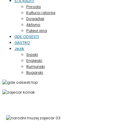
ŠTA RADITI
Priroda
Kultura i istorija
Događaji
Aktivno
Putevi vina
GDE ODSESTI
GASTRO
Jezik
Srpski
Engleski
Rumunski
Bugarski