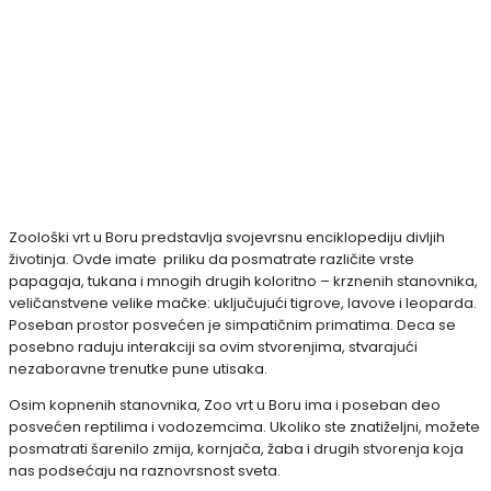
Zoološki vrt u Boru predstavlja svojevrsnu enciklopediju divljih
životinja. Ovde imate priliku da posmatrate različite vrste
papagaja, tukana i mnogih drugih koloritno – krznenih stanovnika,
veličanstvene velike mačke: uključujući tigrove, lavove i leoparda.
Poseban prostor posvećen je simpatičnim primatima. Deca se
posebno raduju interakciji sa ovim stvorenjima, stvarajući
nezaboravne trenutke pune utisaka.
Osim kopnenih stanovnika, Zoo vrt u Boru ima i poseban deo
posvećen reptilima i vodozemcima. Ukoliko ste znatiželjni, možete
posmatrati šarenilo zmija, kornjača, žaba i drugih stvorenja koja
nas podsećaju na raznovrsnost sveta.