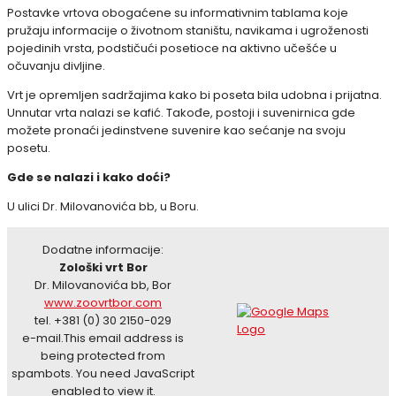
Postavke vrtova obogaćene su informativnim tablama koje
pružaju informacije o životnom staništu, navikama i ugroženosti
pojedinih vrsta, podstičući posetioce na aktivno učešće u
očuvanju divljine.
Vrt je opremljen sadržajima kako bi poseta bila udobna i prijatna.
Unnutar vrta nalazi se kafić. Takođe, postoji i suvenirnica gde
možete pronaći jedinstvene suvenire kao sećanje na svoju
posetu.
Gde se nalazi i kako doći?
U ulici Dr. Milovanovića bb, u Boru.
Dodatne informacije:
Zološki vrt Bor
Dr. Milovanovića bb, Bor
www.zoovrtbor.com
tel. +381 (0) 30 2150-029
e-mail.
This email address is
being protected from
spambots. You need JavaScript
enabled to view it.