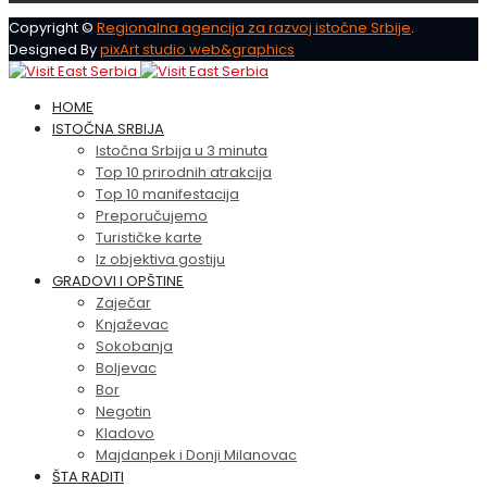
Copyright ©
Regionalna agencija za razvoj istočne Srbije
.
Designed By
pixArt studio web&graphics
HOME
ISTOČNA SRBIJA
Istočna Srbija u 3 minuta
Top 10 prirodnih atrakcija
Top 10 manifestacija
Preporučujemo
Turističke karte
Iz objektiva gostiju
GRADOVI I OPŠTINE
Zaječar
Knjaževac
Sokobanja
Boljevac
Bor
Negotin
Kladovo
Majdanpek i Donji Milanovac
ŠTA RADITI