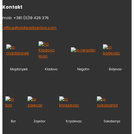
Kontakt
mob: +381 (0)19 426 376
office@visiteastserbia.com
Majdanpek
Kladovo
Negotin
Boljevac
Bor
Zaječar
Knjaževac
Sokobanja