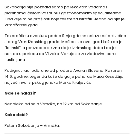
Sokobanja nije poznata samo po lekovitim vodama i
planinama, čistom vazduhu i gastronomskim specijalitetima.
Ona krije tajne prošlosti koje tek treba istražiti. Jedna od njih je i
Vrmdžanski grad.
Zakoračite u avanturu podno Rtnja gde se nalaze ostaci zidina
starog Vrmdžanskiog grada. Meštani za ovaj grad kažu da je
“latinski”, a pouzdano se zna da je iz rimskog doba i da je
nastao u periodu do VI veka. Vezuje se za vladavinu cara
Justinijana.
Podignut radi odbrane od prodora Avara i Slovena. Razoren
1416. godine. Legenda kaže da ga je poharao Musa Kesedžija,
najveći rival srpskog junaka Marka Kraljevića.
Gde se nalazi?
Nedaleko od sela Vrmdža, na 12 km od Sokobanje.
Kako doći?
Putem Sokobanja – Vrmdža.