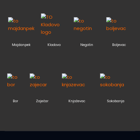
Majdanpek
Kladovo
Negotin
Boljevac
Bor
Zaječar
Knjaževac
Sokobanja