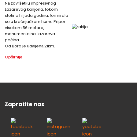
Nа završetku impresivnog
Lazarevog kanjona, tokom
stotina hiljada godina, formirala
se u krečnjačkom humu Pripor
visokom 56 metara,
monumentalna Lazareva
pećina.
Od Bora je udаljenа 21km.
Opširnije
Zapratite nas