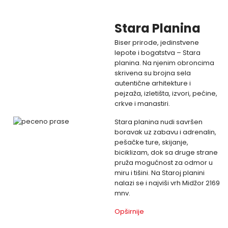
Stara Planina
Biser prirode, jedinstvene
lepote i bogatstva – Stara
planina. Na njenim obroncima
skrivena su brojna sela
autentične arhitekture i
pejzaža, izletišta, izvori, pećine,
crkve i manastiri.
Stara planina nudi savršen
boravak uz zabavu i adrenalin,
pešačke ture, skijanje,
biciklizam, dok sa druge strane
pruža mogućnost za odmor u
miru i tišini. Na Staroj planini
nalazi se i najviši vrh Midžor 2169
mnv.
Opširnije