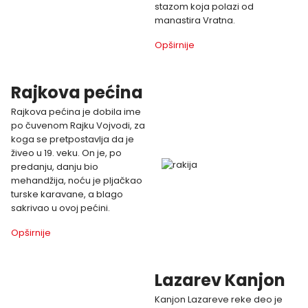
stazom koja polazi od
manastira Vratna.
Opširnije
Rajkova pećina
Rajkova pećina je dobila ime
po čuvenom Rajku Vojvodi, za
koga se pretpostavlja da je
živeo u 19. veku. On je, po
predanju, danju bio
mehandžija, noću je pljačkao
turske karavane, a blago
sakrivao u ovoj pećini.
Opširnije
Lazarev Kanjon
Kanjon Lazareve reke deo je