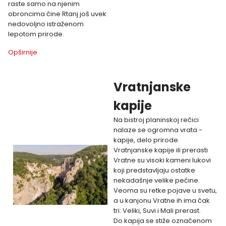
raste samo na njenim
obroncima čine Rtanj još uvek
nedovoljno istraženom
lepotom prirode.
Opširnije
Vratnjanske
kapije
Na bistroj planinskoj rečici
nalaze se ogromna vrata -
kapije, delo prirode.
Vratnjanske kapije ili prerasti
Vratne su visoki kameni lukovi
koji predstavljaju ostatke
nekadašnje velike pećine.
Veoma su retke pojave u svetu,
a u kanjonu Vratne ih ima čak
tri: Veliki, Suvi i Mali prerast.
Do kapija se stiže označenom