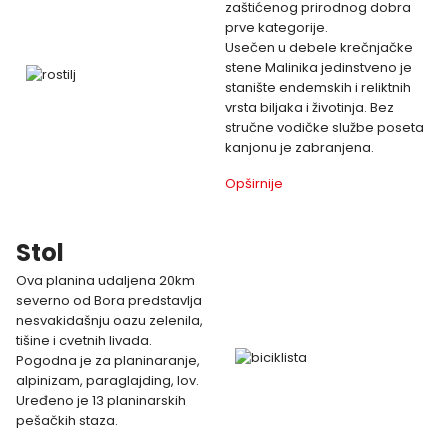
zaštićenog prirodnog dobra
prve kategorije.
Usečen u debele krečnjačke
stene Malinika jedinstveno je
stanište endemskih i reliktnih
vrsta biljaka i životinja. Bez
stručne vodičke službe poseta
kanjonu je zabranjena.
Opširnije
Stol
Ova planina udaljena 20km
severno od Bora predstavlja
nesvakidašnju oazu zelenila,
tišine i cvetnih livada.
Pogodna je za planinaranje,
alpinizam, paraglajding, lov.
Uređeno je 13 planinarskih
pešačkih staza.