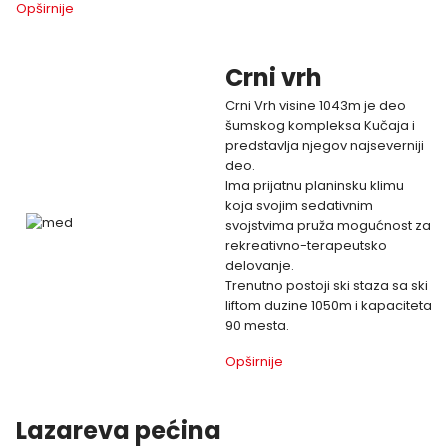
Opširnije
Crni vrh
Crni Vrh visine 1043m je deo
šumskog kompleksa Kučaja i
predstavlja njegov najseverniji
deo.
Ima prijatnu planinsku klimu
koja svojim sedativnim
svojstvima pruža mogućnost za
rekreativno-terapeutsko
delovanje.
Trenutno postoji ski staza sa ski
liftom duzine 1050m i kapaciteta
90 mesta.
Opširnije
Lazareva pećina