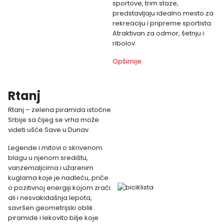
sportove, trim staze,
predstavljaju idealno mesto za
rekreaciju i pripreme sportista.
Atraktivan za odmor, šetnju i
ribolov.
Opširnije
Rtanj
Rtanj – zelena piramida istočne
Srbije sa čijeg se vrha može
videti ušće Save u Dunav.
Legende i mitovi o skrivenom
blagu u njenom središtu,
vanzemaljcima i užarenim
kuglama koje je nadleću, priče
o pozitivnoj energiji kojom zrači
ali i nesvakidašnja lepota,
savršen geometrijski oblik
piramide i lekovito bilje koje