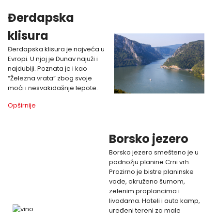
Đerdapska
klisura
Đerdapska klisura je najveća u
Evropi. U njoj je Dunav najuži i
najdublji. Poznata je i kao
“Železna vrata” zbog svoje
moći i nesvakidašnje lepote.
Opširnije
Borsko jezero
Borsko jezero smešteno je u
podnožju planine Crni vrh.
Prozirno je bistre planinske
vode, okruženo šumom,
zelenim proplancima i
livadama. Hoteli i auto kamp,
uređeni tereni za male