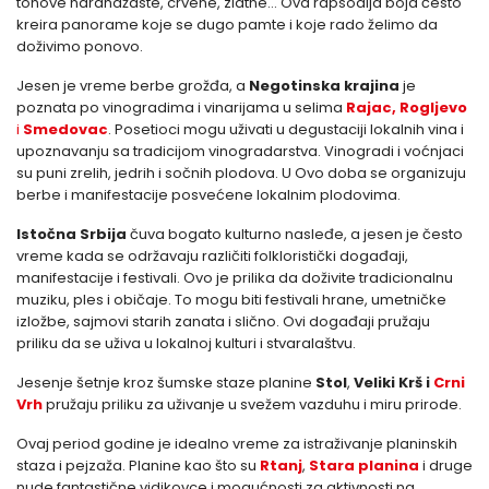
tonove narandžaste, crvene, zlatne… Ova rapsodija boja često
kreira panorame koje se dugo pamte i koje rado želimo da
doživimo ponovo.
Jesen je vreme berbe grožđa, a
Negotinska krajina
je
poznata po vinogradima i vinarijama u selima
Rajac, Rogljevo
i
Smedovac
. Posetioci mogu uživati u degustaciji lokalnih vina i
upoznavanju sa tradicijom vinogradarstva. Vinogradi i voćnjaci
su puni zrelih, jedrih i sočnih plodova. U Ovo doba se organizuju
berbe i manifestacije posvećene lokalnim plodovima.
Istočna Srbija
čuva bogato kulturno nasleđe, a jesen je često
vreme kada se održavaju različiti folkloristički događaji,
manifestacije i festivali. Ovo je prilika da doživite tradicionalnu
muziku, ples i običaje. To mogu biti festivali hrane, umetničke
izložbe, sajmovi starih zanata i slično. Ovi događaji pružaju
priliku da se uživa u lokalnoj kulturi i stvaralaštvu.
Jesenje šetnje kroz šumske staze planine
Stol
,
Veliki Krš i
Crni
Vrh
pružaju priliku za uživanje u svežem vazduhu i miru prirode.
Ovaj period godine je idealno vreme za istraživanje planinskih
staza i pejzaža. Planine kao što su
Rtanj
,
Stara planina
i druge
nude fantastične vidikovce i mogućnosti za aktivnosti na