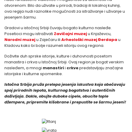
otvorenom. Bilo da uživate u prirodi, tradiciji ili lokalnoj kuhinji,
ova regija nudi raznolike mogućnosti za istraživanje i uživanje u
jesenjem šarmu.
Gradovi u istočnoj Srbiji čuvaju bogato kulturno nasleđe.
Posetioci mogu istraživati
Zavičajni muzej
u Knjaževcu,
Narodni muzej
u Zaječaru ili
Arheološki muzej Đerdapa
u
Kladovu kako bi bolje razumeli istoriju ovog regiona.
Doživite duh sprske istorije, kulture i duhovnosti posetom
manastira i crkva u Istočnoj Srbiji. Ovaj region je bogat verskim
nasleđem, a mnogi
manastiri
i
crkve
predstavljaju značajne
istorijske i kulturne spomenike.
Istočna Srbija pruža prelepa jesenja iskustva koja obećavaju
spoj prirodnih lepota, kulturnog bogatstva i autentičnih
doživljaja. Dakle, obujte duboke cipele, obucite tople
džempere, pripremite kišobrane i prepustite se šarmu jeseni!