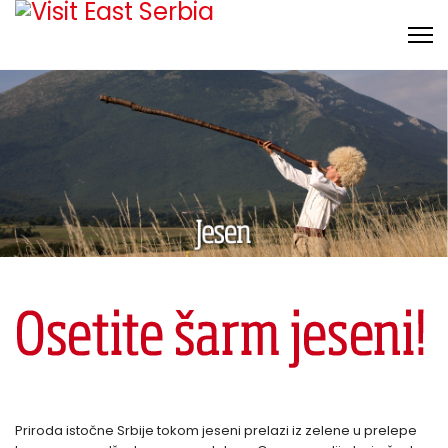
Priroda istočne Srbije tokom jeseni prelazi iz zelene u prelepe