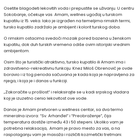
Osetite blagodeti lekovitih voda i prepustite se uživanju. U centru
Sokobanje, očekuje vas Amam, wellnes ugođaj u turskom
kupatilu iz 15. veka. Iako je izgrađen na temeljima rimskih termi,
tursko kupatilo zadržalo je ambijent i kolorit turskog doba.
O rimskim ostacima svedoči mozaik pored bazena u ženskom
kupatilu, dok duh turskih vremena odiše ovim istorijski vrednim
ambijentom.
Osim što je turistički atraktivno, tursko kupatilo ili Amam ima i
zdravstveno-rekreativnu funkciju. Knez Miloš Obrenović je ovde
boravio i iz tog perioda sačuvana je kada koja je napravljena za
njega, i koja je i danas u funkciji.
„Zakoračite u prošlost“ i relaksirajte se u kadi srpskog vladara
koji je izuzetno cenio lekovitost ove vode.
Danas je Amam pretvoren u wellness centar, sa dva termo
mineralna izvora: “Sv. Arhanđel” i “Preobraženje”, čija
temperatura dostiže između 43 i 50 stepeni. Ukoliko vam je
potrebna relaksacija, Amam je pravo mesto za vas, a na
raspolaganju vam je masaža i različiti kozmetički tretmani.